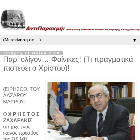
▼
Τετάρτη 21 Μαΐου 2008
Παρ’ ολίγον… Φοίνικες! (Τι πραγματικά
πιστεύει ο Χρίστου)!
(EΙΡΗΣΘΩ, TOY
ΛΑΖΑΡΟΥ
ΜΑΥΡΟΥ)
Ο
Χ Ρ Η Σ Τ Ο Σ
ΖΑΧΑΡΑΚΙΣ
υπήρξε ένας
ικανός πρέσβυς
της ΩΣ ΜΗ