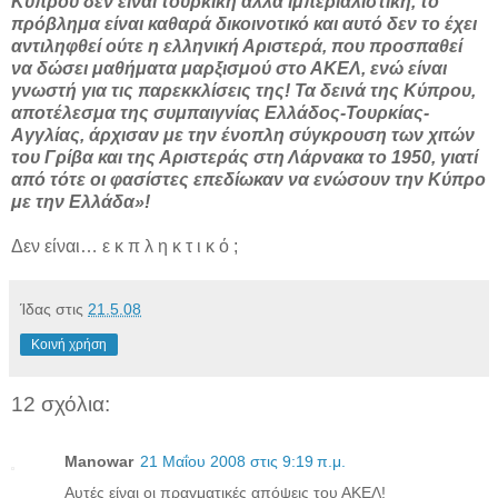
Κύπρου δεν είναι τουρκική αλλά ιμπεριαλιστική, το
πρόβλημα είναι καθαρά δικοινοτικό και αυτό δεν το έχει
αντιληφθεί ούτε η ελληνική Αριστερά, που προσπαθεί
να δώσει μαθήματα μαρξισμού στο ΑΚΕΛ, ενώ είναι
γνωστή για τις παρεκκλίσεις της! Τα δεινά της Κύπρου,
αποτέλεσμα της συμπαιγνίας Ελλάδος-Τουρκίας-
Αγγλίας, άρχισαν με την ένοπλη σύγκρουση των χιτών
του Γρίβα και της Αριστεράς στη Λάρνακα το 1950, γιατί
από τότε οι φασίστες επεδίωκαν να ενώσουν την Κύπρο
με την Ελλάδα»!
Δεν είναι… ε κ π λ η κ τ ι κ ό ;
Ίδας
στις
21.5.08
Κοινή χρήση
12 σχόλια:
Manowar
21 Μαΐου 2008 στις 9:19 π.μ.
Αυτές είναι οι πραγματικές απόψεις του ΑΚΕΛ!