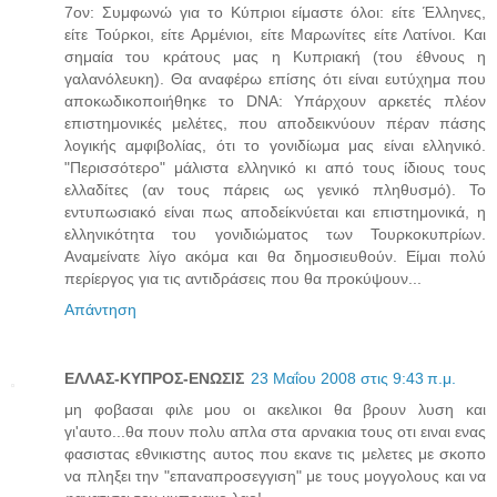
7ον: Συμφωνώ για το Κύπριοι είμαστε όλοι: είτε Έλληνες,
είτε Τούρκοι, είτε Αρμένιοι, είτε Μαρωνίτες είτε Λατίνοι. Και
σημαία του κράτους μας η Κυπριακή (του έθνους η
γαλανόλευκη). Θα αναφέρω επίσης ότι είναι ευτύχημα που
αποκωδικοποιήθηκε το DNA: Υπάρχουν αρκετές πλέον
επιστημονικές μελέτες, που αποδεικνύουν πέραν πάσης
λογικής αμφιβολίας, ότι το γονιδίωμα μας είναι ελληνικό.
"Περισσότερο" μάλιστα ελληνικό κι από τους ίδιους τους
ελλαδίτες (αν τους πάρεις ως γενικό πληθυσμό). Το
εντυπωσιακό είναι πως αποδείκνύεται και επιστημονικά, η
ελληνικότητα του γονιδιώματος των Τουρκοκυπρίων.
Αναμείνατε λίγο ακόμα και θα δημοσιευθούν. Είμαι πολύ
περίεργος για τις αντιδράσεις που θα προκύψουν...
Απάντηση
ΕΛΛΑΣ-ΚΥΠΡΟΣ-ΕΝΩΣΙΣ
23 Μαΐου 2008 στις 9:43 π.μ.
μη φοβασαι φιλε μου οι ακελικοι θα βρουν λυση και
γι'αυτο...θα πουν πολυ απλα στα αρνακια τους οτι ειναι ενας
φασιστας εθνικιστης αυτος που εκανε τις μελετες με σκοπο
να πληξει την "επαναπροσεγγιση" με τους μογγολους και να