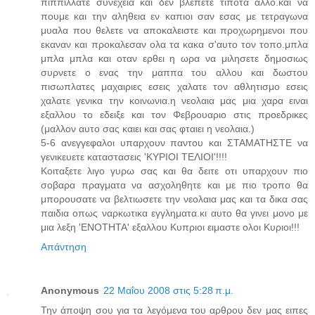
πιππιλλατε συνεχεια και δεν βλεπετε τιποτα αλλο.και να
πουμε και την αληθεια εν καπιοι σαν εσας με τετραγωνα
μυαλα που θελετε να αποκαλειστε και προχωρημενοι που
εκαναν και προκαλεσαν ολα τα κακα σ'αυτο τον τοπο.μπλα
μπλα μπλα και οταν ερθει η ωρα να μιλησετε δημοσιως
συρνετε ο ενας την μαππα του αλλου και δωστου
πισωπλατες μαχαιριες εσεις χαλατε τον αθλητισμο εσεις
χαλατε γενικα την κοινωνια.η νεολαια μας μια χαρα ειναι
εξαλλου το εδειξε και τον Φεβρουαριο στις προεδρικες
(μαλλον αυτο σας καιει και σας φταιει η νεολαια.)
5-6 ανεγγεφαλοι υπαρχουν παντου και ΣΤΑΜΑΤΗΣΤΕ να
γενικευετε καταστασεις 'ΚΥΡΙΟΙ ΤΕΛΙΟΙ'!!!!
Κοιταξετε λιγο γυρω σας και θα δειτε οτι υπαρχουν πιο
σοβαρα πραγματα να ασχοληθητε και με πιο τροπο θα
μπορουσατε να βελτιωσετε την νεολαια μας και τα δικα σας
παιδια οπως ναρκωτικα εγγληματα.κι αυτο θα γινει μονο με
μια λεξη 'ΕΝΟΤΗΤΑ' εξαλλου Κυπριοι ειμαστε ολοι Κυριοι!!!
Απάντηση
Anonymous
22 Μαΐου 2008 στις 5:28 π.μ.
Την άποψη σου για τα λεγόμενα του αρθρου δεν μας ειπες