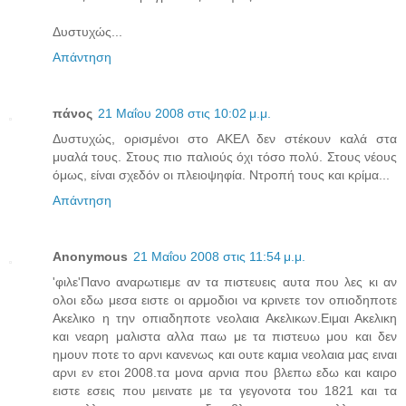
Δυστυχώς...
Απάντηση
πάνος
21 Μαΐου 2008 στις 10:02 μ.μ.
Δυστυχώς, ορισμένοι στο ΑΚΕΛ δεν στέκουν καλά στα
μυαλά τους. Στους πιο παλιούς όχι τόσο πολύ. Στους νέους
όμως, είναι σχεδόν οι πλειοψηφία. Ντροπή τους και κρίμα...
Απάντηση
Anonymous
21 Μαΐου 2008 στις 11:54 μ.μ.
'φιλε'Πανο αναρωτιεμε αν τα πιστευεις αυτα που λες κι αν
ολοι εδω μεσα ειστε οι αρμοδιοι να κρινετε τον οπιοδηποτε
Ακελικο η την οπιαδηποτε νεολαια Ακελικων.Ειμαι Ακελικη
και νεαρη μαλιστα αλλα παω με τα πιστευω μου και δεν
ημουν ποτε το αρνι κανενως και ουτε καμια νεολαια μας ειναι
αρνι εν ετοι 2008.τα μονα αρνια που βλεπω εδω και καιρο
ειστε εσεις που μεινατε με τα γεγονοτα του 1821 και τα