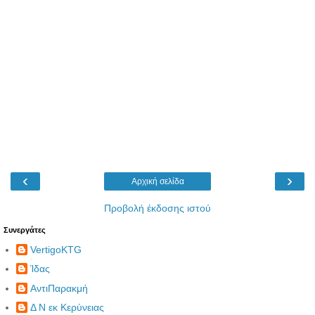
‹
›
Αρχική σελίδα
Προβολή έκδοσης ιστού
Συνεργάτες
VertigoKTG
Ίδας
ΑντιΠαρακμή
Δ Ν εκ Κερύνειας