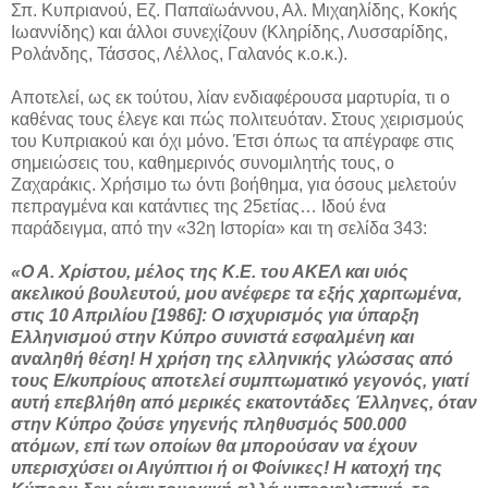
Σπ. Κυπριανού, Εζ. Παπαϊωάννου, Αλ. Μιχαηλίδης, Κοκής
Ιωαννίδης) και άλλοι συνεχίζουν (Κληρίδης, Λυσσαρίδης,
Ρολάνδης, Τάσσος, Λέλλος, Γαλανός κ.ο.κ.).
Αποτελεί, ως εκ τούτου, λίαν ενδιαφέρουσα μαρτυρία, τι ο
καθένας τους έλεγε και πώς πολιτευόταν. Στους χειρισμούς
του Κυπριακού και όχι μόνο. Έτσι όπως τα απέγραφε στις
σημειώσεις του, καθημερινός συνομιλητής τους, ο
Ζαχαράκις. Χρήσιμο τω όντι βοήθημα, για όσους μελετούν
πεπραγμένα και κατάντιες της 25ετίας… Ιδού ένα
παράδειγμα, από την «32η Ιστορία» και τη σελίδα 343:
«Ο Α. Χρίστου, μέλος της Κ.Ε. του ΑΚΕΛ και υιός
ακελικού βουλευτού, μου ανέφερε τα εξής χαριτωμένα,
στις 10 Απριλίου [1986]: Ο ισχυρισμός για ύπαρξη
Ελληνισμού στην Κύπρο συνιστά εσφαλμένη και
αναληθή θέση! Η χρήση της ελληνικής γλώσσας από
τους Ε/κυπρίους αποτελεί συμπτωματικό γεγονός, γιατί
αυτή επεβλήθη από μερικές εκατοντάδες Έλληνες, όταν
στην Κύπρο ζούσε γηγενής πληθυσμός 500.000
ατόμων, επί των οποίων θα μπορούσαν να έχουν
υπερισχύσει οι Αιγύπτιοι ή οι Φοίνικες! Η κατοχή της