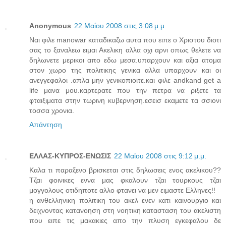
Anonymous
22 Μαΐου 2008 στις 3:08 μ.μ.
Ναι φιλε manowar καταδικαζω αυτα που ειπε ο Χριστου διοτι
σας το ξαναλεω ειμαι Ακελικη αλλα οχι αρνι οπως θελετε να
δηλωνετε μερικοι απο εδω μεσα.υπαρχουν και αξια ατομα
στον χωρο της πολιτικης γενικα αλλα υπαρχουν και οι
ανεγγεφαλοι .απλα μην γενικοπιοιτε.και φιλε andkand get a
life μανα μου.καρτερατε που την πετρα να ριξετε τα
φταιξιματα στην τωρινη κυβερνηση.εσεισ εκαμετε τα σσιονι
τοσσα χρονια.
Απάντηση
ΕΛΛΑΣ-ΚΥΠΡΟΣ-ΕΝΩΣΙΣ
22 Μαΐου 2008 στις 9:12 μ.μ.
Καλα τι παραξενο βρισκεται στις δηλωσεις ενος ακελικου??
Τζαι φοινικες εννα μας φκαλουν τζαι τουρκους τζαι
μογγολους οτιδηποτε αλλο φτανει να μεν ειμαστε Ελληνες!!
η ανθελληνικη πολιτικη του ακελ ενεν κατι καινουργιο και
δειχνοντας κατανοηση στη νοητικη κατασταση του ακελιστη
που ειπε τις μακακιες απο την πλυση εγκεφαλου δε