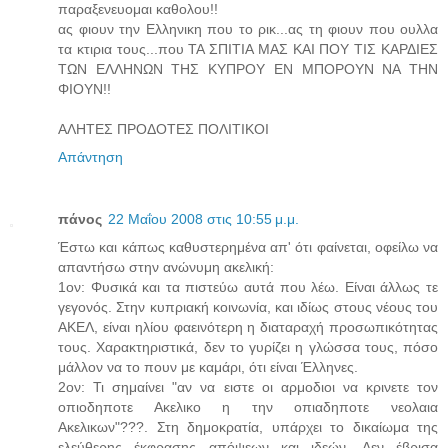
παραξενευομαι καθολου!!
ας φιουν την Ελληνικη που το ρικ...ας τη φιουν που ουλλα
τα κτιρια τους...που ΤΑ ΣΠΙΤΙΑ ΜΑΣ ΚΑΙ ΠΟΥ ΤΙΣ ΚΑΡΔΙΕΣ
ΤΩΝ ΕΛΛΗΝΩΝ ΤΗΣ ΚΥΠΡΟΥ ΕΝ ΜΠΟΡΟΥΝ ΝΑ ΤΗΝ
ΦΙΟΥΝ!!
ΑΛΗΤΕΣ ΠΡΟΔΟΤΕΣ ΠΟΛΙΤΙΚΟΙ
Απάντηση
πάνος
22 Μαΐου 2008 στις 10:55 μ.μ.
Έστω και κάπως καθυστερημένα απ' ότι φαίνεται, οφείλω να
απαντήσω στην ανώνυμη ακελική:
1ον: Φυσικά και τα πιστεύω αυτά που λέω. Είναι άλλως τε
γεγονός. Στην κυπριακή κοινωνία, και ιδίως στους νέους του
ΑΚΕΛ, είναι ηλίου φαεινότερη η διαταραχή προσωπικότητας
τους. Χαρακτηριστικά, δεν το γυρίζει η γλώσσα τους, πόσο
μάλλον να το πουν με καμάρι, ότι είναι Έλληνες.
2ον: Τι σημαίνει "αν να ειστε οι αρμοδιοι να κρινετε τον
οπιοδηποτε Ακελικο η την οπιαδηποτε νεολαια
Ακελικων"???. Στη δημοκρατία, υπάρχει το δικαίωμα της
ελεύθερης έκφρασης απόψεων και ιδεών. Δεν έβρισα