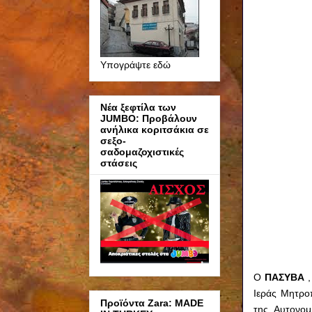
Υπογράψτε εδώ
Νέα ξεφτίλα των
JUMBO: Προβάλουν
ανήλικα κοριτσάκια σε
σεξο-
σαδομαζοχιστικές
στάσεις
Ο
ΠΑΣΥΒΑ
Ιεράς Μητρο
Προϊόντα Zara: MADE
της Αυτονομ