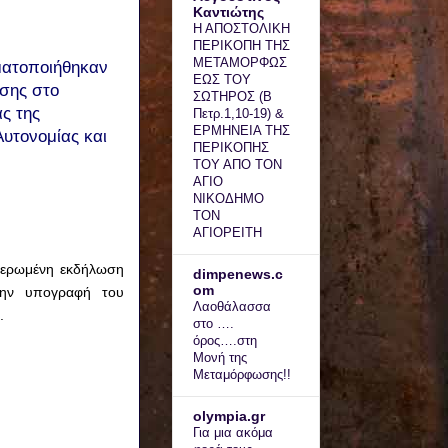
Καντιώτης
Η ΑΠΟΣΤΟΛΙΚΗ
ΠΕΡΙΚΟΠΗ ΤΗΣ
ΜΕΤΑΜΟΡΦΩΣ
ματοποιήθηκαν
ΕΩΣ ΤΟΥ
τσης στο
ΣΩΤΗΡΟΣ (Β
ας της
Πετρ.1,10-19) &
ΕΡΜΗΝΕΙΑ ΤΗΣ
Αυτονομίας και
ΠΕΡΙΚΟΠΗΣ
ΤΟΥ ΑΠΟ ΤΟΝ
ΑΓΙΟ
ΝΙΚΟΔΗΜΟ
ΤΟΝ
ΑΓΙΟΡΕΙΤΗ
θιερωμένη εκδήλωση
dimpenews.c
om
την υπογραφή του
Λαοθάλασσα
.
στο ….
όρος….στη
Μονή της
Μεταμόρφωσης!!
olympia.gr
Για μια ακόμα