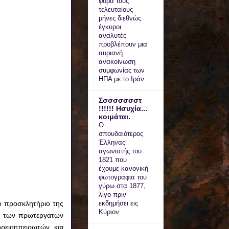
φορά τους
τελευταίους
μήνες διεθνώς
έγκυροι
αναλυτές
προβλέπουν μια
αυριανή
ανακοίνωση
συμφωνίας των
ΗΠΑ με το Ιράν
Σσσσσσσστ
!!!!!! Ησυχία...
κοιμάται.
Ο
σπουδαιότερος
Έλληνας
αγωνιστής του
1821 που
έχουμε κανονική
φωτογραφια του
γύρω στα 1877,
λίγο πριν
ο προσκλητήριο της
εκδημήσει εις
Κύριον
νο των πρωτεργατών
ρειοηπειρωτών και