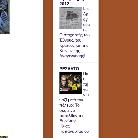
2012
Ιων
Δρ
αγ
ούμ
ης:
Ο στοχαστής του
Έθνους, του
Κράτους και της
Κοινωνικής
Αναγέννησης!
ΡΕΣΑΛΤΟ
Πο
υ
πή
γα
ν οι
ναζί μετά τον
πόλεμο; Το
σκοτεινό
παρελθόν της
Ευρώπης -
Ηλίας
Παπαναστασίου