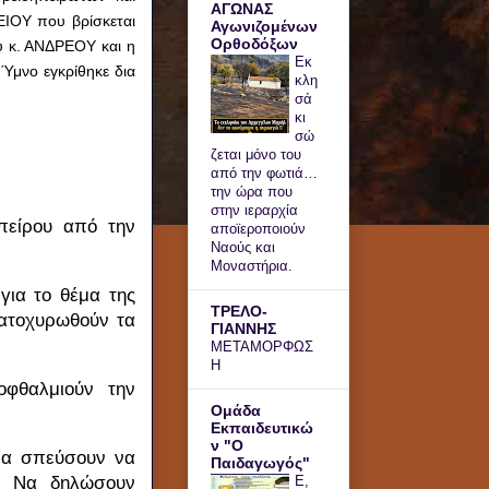
ΑΓΩΝΑΣ
ΕΙΟΥ που βρίσκεται
Αγωνιζομένων
Ορθοδόξων
υ κ. ΑΝΔΡΕΟΥ και η
Εκ
 Ύμνο εγκρίθηκε δια
κλη
σά
κι
σώ
ζεται μόνο του
από την φωτιά…
την ώρα που
στην ιεραρχία
πείρου από την
αποϊεροποιούν
Ναούς και
Μοναστήρια.
για το θέμα της
ΤΡΕΛΟ-
κατοχυρωθούν τα
ΓΙΑΝΝΗΣ
ΜΕΤΑΜΟΡΦΩΣ
Η
φθαλμιούν την
Ομάδα
Εκπαιδευτικώ
ν "Ο
 να σπεύσουν να
Παιδαγωγός"
ς. Να δηλώσουν
Ε,