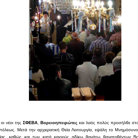
, οι νέοι της
ΣΦΕΒΑ
,
Βορειοηπειρώτες
και λαός πολύς προσήλθε στ
πόλεως. Μετά την αρχιερατική Θεία Λειτουργία, εψάλη το Μνημόσυ
ίας, καθώς και των κατά καιρούς αδίκω θανάτω θανατοθέντων Βο