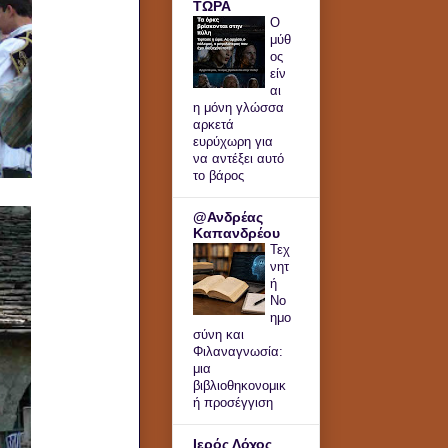
ΤΩΡΑ
Ο
μύθ
ος
είν
αι
η μόνη γλώσσα
αρκετά
ευρύχωρη για
να αντέξει αυτό
το βάρος
@Ανδρέας
Καπανδρέου
Τεχ
νητ
ή
Νο
ημο
σύνη και
Φιλαναγνωσία:
μια
βιβλιοθηκονομικ
ή προσέγγιση
Ιερός Λόχος