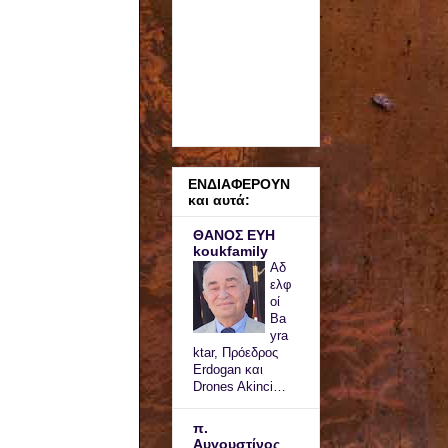
ΕΝΔΙΑΦΕΡΟΥΝ
και αυτά:
ΘΑΝΟΣ ΕΥΗ
koukfamily
Αδ
ελφ
οί
Ba
yra
ktar, Πρόεδρος
Erdogan και
Drones Akinci…
π.
Αυγουστίνος