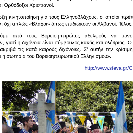
ι Ορθόδοξοι Χριστιανοί.
ξη κινητοποίηση για τους Ελληνοβλάχους, οι οποίοι πρέ
ι όχι απλώς «Βλάχοι» όπως επιδιώκουν οι Αλβανοί. Τέλος,
ούμε από τους Βορειοηπειρώτες αδελφούς να μονο
, γιατί η διχόνοια είναι σύμβουλος κακός και ολέθριος. Ο
ακριβά τις κατά καιρούς διχόνοιες. Σ’ αυτήν την κρίσιμ
ι η σωτηρία του Βορειοηπειρωτικού Ελληνισμού».
http://www.sfeva.gr/