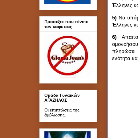
Έλληνες κα
5)
Να υπάρ
Προσέξτε που πίνετε
Έλληνες κα
τον καφέ σας
6)
Απαιτ
ομονοήσουν
πληρώσει 
ενότητα κα
Ομάδα Γυναικών
ΑΓΑΖΗΛΟΣ
Οι επιπτώσεις της
άμβλωσης.