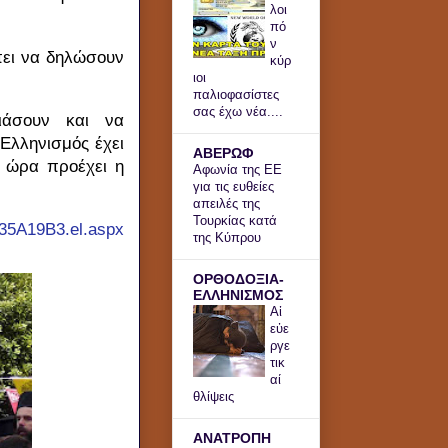
λοι
πό
ν
πει να δηλώσουν
κύρ
ιοι
παλιοφασίστες
σας έχω νέα....
ιάσουν και να
 Ελληνισμός έχει
ΑΒΕΡΩΦ
η ώρα προέχει η
Αφωνία της ΕΕ
για τις ευθείες
απειλές της
Τουρκίας κατά
C35A19B3.el.aspx
της Κύπρου
ΟΡΘΟΔΟΞΙΑ-
ΕΛΛΗΝΙΣΜΟΣ
Αἱ
εὐε
ργε
τικ
αί
θλίψεις
ΑΝΑΤΡΟΠΗ