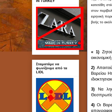
IN TURKEY
κατετέθη στ
στον περίβο
ειρηνική πορ
βοής το ακό
« 1)
Ζητο
οικονομική
Σταματάμε να
2)
Απαιτού
ψωνίζουμε από τα
LIDL
Βορείου Η
ιδιοκτησια
3)
Να λη
Θεσπρωτία 
4)
Οι Βορ
απογραφού