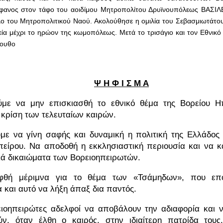
έφανος στον τάφο του αοιδίμου Μητροπολίτου Δρυϊνουπόλεως ΒΑΣΙΛ
λο του Μητροπολιτικού Ναού. Ακολούθησε η ομιλία του Σεβασμιωτάτο
εία μέχρι το ηρώον της κωμοπόλεως. Μετά το τρισάγιο και τον Εθνικό
λουθο
Ψ Η Φ Ι Σ Μ Α
ύμε να μην επισκιασθή το εθνικό θέμα της Βορείου Η
 κρίση των τελευταίων καιρών.
με να γίνη σαφής και δυναμική η πολιτική της Ελλάδος 
πείρου. Να αποδοθή η εκκλησιαστική περιουσία και να 
κά δικαιώματα των Βορειοηπειρωτών.
φθή μέριμνα για το θέμα των «Τσάμηδων», που επο
και αυτό να λήξη άπαξ δια παντός.
ειοηπειρώτες αδελφοί να αποβάλουν την αδιαφορία και
ν, όταν έλθη ο καιρός, στην ιδιαίτερη πατρίδα του