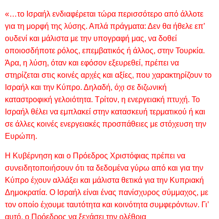
«…το Ισραήλ ενδιαφέρεται τώρα περισσότερο από άλλοτε
για τη μορφή της λύσης. Απλά πράγματα: Δεν θα ήθελε επ’
ουδενί και μάλιστα με την υπογραφή μας, να δοθεί
οποιοσδήποτε ρόλος, επεμβατικός ή άλλος, στην Τουρκία.
Άρα, η λύση, όταν και εφόσον εξευρεθεί, πρέπει να
στηρίζεται στις κοινές αρχές και αξίες, που χαρακτηρίζουν το
Ισραήλ και την Κύπρο. Δηλαδή, όχι σε διζωνική
καταστροφική γελοιότητα. Τρίτον, η ενεργειακή πτυχή. Το
Ισραήλ θέλει να εμπλακεί στην κατασκευή τερματικού ή και
σε άλλες κοινές ενεργειακές προσπάθειες με στόχευση την
Ευρώπη.
Η Κυβέρνηση και ο Πρόεδρος Χριστόφιας πρέπει να
συνειδητοποιήσουν ότι τα δεδομένα γύρω από και για την
Κύπρο έχουν αλλάξει και μάλιστα θετικά για την Κυπριακή
Δημοκρατία. Ο Ισραήλ είναι ένας πανίσχυρος σύμμαχος, με
τον οποίο έχουμε ταυτότητα και κοινότητα συμφερόντων. Γι’
αυτό, ο Πρόεδρος να ξεχάσει την ολέθρια